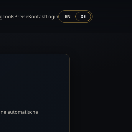
ng
Tools
Preise
Kontakt
Login
EN
DE
eine automatische